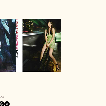
ら
low