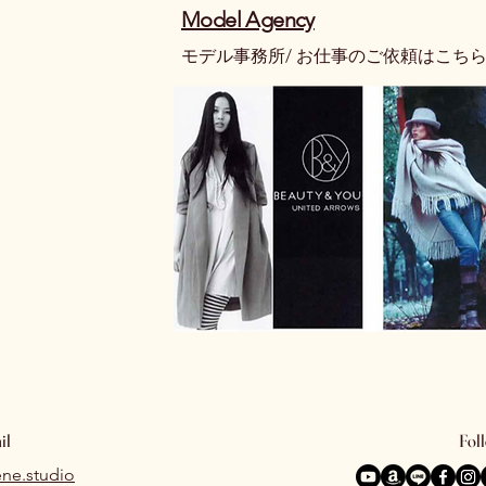
​Model Agency
​モデル事務所/ お仕事のご依頼はこち
il
Fol
ne.studio